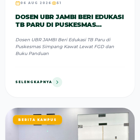
06 AUG 2026
51
DOSEN UBR JAMBI BERI EDUKASI
TB PARU DI PUSKESMAS
SIMPANG KAWAT LEWAT FGD
DAN BUKU PANDUAN
Dosen UBR JAMBI Beri Edukasi TB Paru di
Puskesmas Simpang Kawat Lewat FGD dan
Buku Panduan
SELENGKAPNYA
BERITA KAMPUS