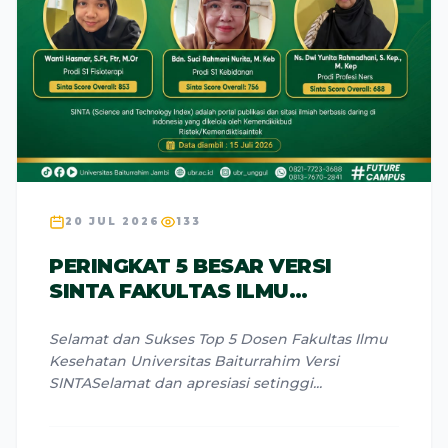
20 JUL 2026
133
PERINGKAT 5 BESAR VERSI
SINTA FAKULTAS ILMU
KESEHATAN BAITURRAHIM
Selamat dan Sukses Top 5 Dosen Fakultas Ilmu
Kesehatan Universitas Baiturrahim Versi
SINTASelamat dan apresiasi setinggi...