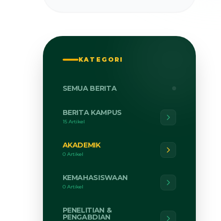
KATEGORI
SEMUA BERITA
BERITA KAMPUS
15 Artikel
AKADEMIK
0 Artikel
KEMAHASISWAAN
0 Artikel
PENELITIAN &
PENGABDIAN