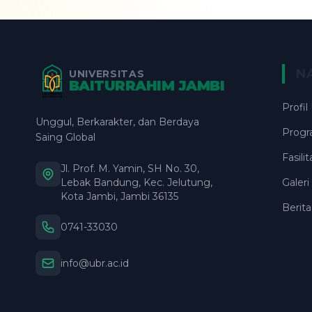
N
UNIVERSITAS
BAITURRAHIM JAMBI
Profil
Unggul, Berkarakter, dan Berdaya
Progr
Saing Global
Fasil
Jl. Prof. M. Yamin, SH No. 30,
Lebak Bandung, Kec. Jelutung,
Galer
Kota Jambi, Jambi 36135
Berita
0741-33030
info@ubr.ac.id